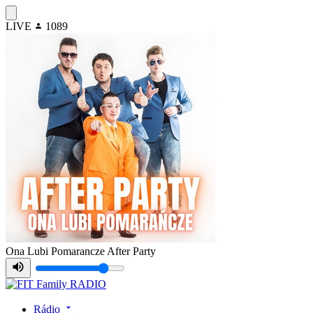
LIVE
1089
Ona Lubi Pomarancze
After Party
Rádio