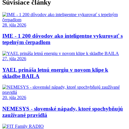
Súvisiace články
28. júla 2026
IME - 1 200 dôvodov ako inteligentne vykurovať s
tepelným čerpadlom
27. júla 2026
YAEL prináša letnú energiu v novom klipe k
skladbe BAILA
20. júla 2026
NEMESYS - slovenské nápady, ktoré spochybňujú
zaužívané pravidlá