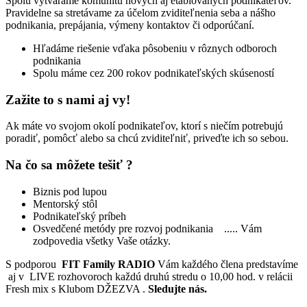
Spolu vytvárame komunitu nových aj etablovaných podnikateľov.
Pravidelne sa stretávame za účelom zviditeľnenia seba a nášho
podnikania, prepájania, výmeny kontaktov či odporúčaní.
Hľadáme riešenie vďaka pôsobeniu v rôznych odboroch
podnikania
Spolu máme cez 200 rokov podnikateľských skúseností
Zažite to s nami aj vy!
Ak máte vo svojom okolí podnikateľov, ktorí s niečím potrebujú
poradiť, pomôcť alebo sa chcú zviditeľniť, priveďte ich so sebou.
Na čo sa môžete tešiť ?
Biznis pod lupou
Mentorský stôl
Podnikateľský príbeh
Osvedčené metódy pre rozvoj podnikania ..... Vám
zodpovedia všetky Vaše otázky.
S podporou
FIT Family RADIO
Vám každého člena predstavíme
aj v LIVE rozhovoroch každú druhú stredu o 10,00 hod. v relácii
Fresh mix s Klubom DŽEZVA .
Sledujte nás.