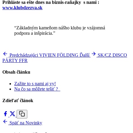
Prihláste sa ešte dnes na biznis-raňajky s nami :
www.klubdzezva.sk
“Základným kameňom nášho klubu je vzájomná
podpora a inšpirácia.”
Predchádzajúci
VIVIEN FÖLDING
Ďalší
SK/CZ DISCO
PÁRTY FFR
Obsah článku
Zažite to s nami aj vy!
Na čo sa môžete tešiť ?
Zdieľať článok
Späť na Novinky