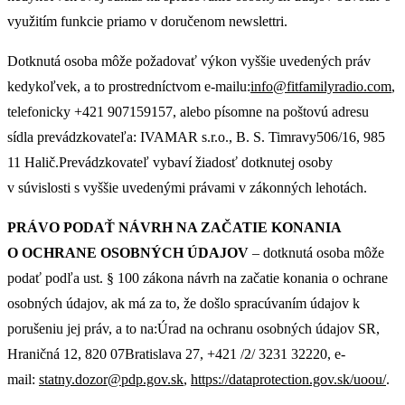
využitím funkcie priamo v doručenom newslettri.
Dotknutá osoba môže požadovať výkon vyššie uvedených práv
kedykoľvek, a to prostredníctvom e-mailu:
info@fitfamilyradio.com
,
telefonicky +421 907159157, alebo písomne na poštovú adresu
sídla prevádzkovateľa: IVAMAR s.r.o., B. S. Timravy506/16, 985
11 Halič.Prevádzkovateľ vybaví žiadosť dotknutej osoby
v súvislosti s vyššie uvedenými právami v zákonných lehotách.
PRÁVO PODAŤ NÁVRH NA ZAČATIE KONANIA
O OCHRANE OSOBNÝCH ÚDAJOV
– dotknutá osoba môže
podať podľa ust. § 100 zákona návrh na začatie konania o ochrane
osobných údajov, ak má za to, že došlo spracúvaním údajov k
porušeniu jej práv, a to na:Úrad na ochranu osobných údajov SR,
Hraničná 12, 820 07Bratislava 27, +421 /2/ 3231 32220, e-
mail:
statny.dozor@pdp.gov.sk
,
https://dataprotection.gov.sk/uoou/
.