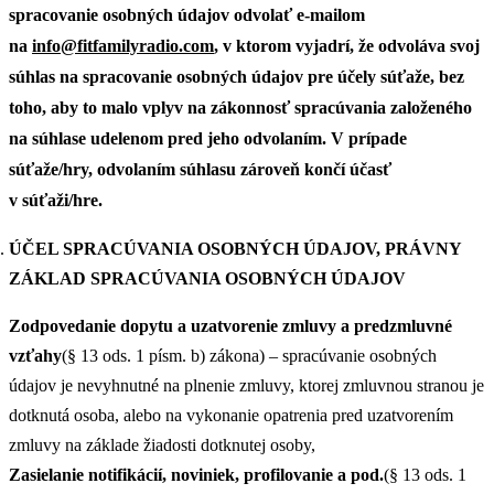
spracovanie osobných údajov odvolať e-mailom
na
info@fitfamilyradio.com
, v ktorom vyjadrí, že odvoláva svoj
súhlas na spracovanie osobných údajov pre účely súťaže, bez
toho, aby to malo vplyv na zákonnosť spracúvania založeného
na súhlase udelenom pred jeho odvolaním. V prípade
súťaže/hry, odvolaním súhlasu zároveň končí účasť
v súťaži/hre.
ÚČEL SPRACÚVANIA OSOBNÝCH ÚDAJOV, PRÁVNY
ZÁKLAD SPRACÚVANIA OSOBNÝCH ÚDAJOV
Zodpovedanie dopytu a uzatvorenie zmluvy a predzmluvné
vzťahy
(§ 13 ods. 1 písm. b) zákona) – spracúvanie osobných
údajov je nevyhnutné na plnenie zmluvy, ktorej zmluvnou stranou je
dotknutá osoba, alebo na vykonanie opatrenia pred uzatvorením
zmluvy na základe žiadosti dotknutej osoby,
Zasielanie notifikácií, noviniek, profilovanie a pod.
(§ 13 ods. 1