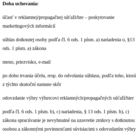
Doba uchovania:
účasť v reklamnej/propagačnej súťaži/hre – poskytovanie
marketingových informácií
súhlas dotknutej osoby podľa čl. 6 ods. 1 písm. a) nariadenia o, §13
ods. 1 písm. a) zákona
meno, priezvisko, e-mail
po dobu trvania účelu, resp. do odvolania súhlasu, podľa toho, ktorá
z týchto skutoční nastane skôr
odovzdanie výhry výhercovi reklamných/propagačných súťaží/hier
podľa čl. 6 ods. 1 písm. b), c) nariadenia, § 13 ods. 1 písm. b), c)
zákona spracúvanie je nevyhnutné na uzavretie zmluvy s dotknutou
osobou a zákonnými povinnosťami súvisiacimi s odovzdaním výhry