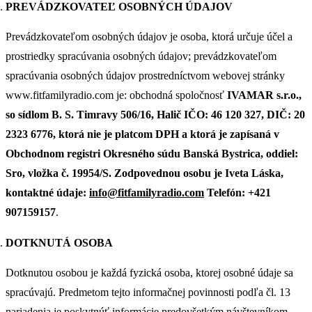
PREVÁDZKOVATEĽ OSOBNÝCH ÚDAJOV
Prevádzkovateľom osobných údajov je osoba, ktorá určuje účel a
prostriedky spracúvania osobných údajov; prevádzkovateľom
spracúvania osobných údajov prostredníctvom webovej stránky
www.fitfamilyradio.com je: obchodná spoločnosť
IVAMAR s.r.o.,
so sídlom B. S. Timravy 506/16, Halič IČO: 46 120 327, DIČ: 20
2323 6776, ktorá nie je platcom DPH a ktorá je zapísaná v
Obchodnom registri Okresného súdu Banská Bystrica, oddiel:
Sro, vložka č. 19954/S. Zodpovednou osobu je Iveta Láska,
kontaktné údaje:
info@fitfamilyradio.com
Telefón: +421
907159157
.
DOTKNUTÁ OSOBA
Dotknutou osobou je každá fyzická osoba, ktorej osobné údaje sa
spracúvajú. Predmetom tejto informačnej povinnosti podľa čl. 13
nariadenia je poskytnúť informácie predovšetkým návštevníkom