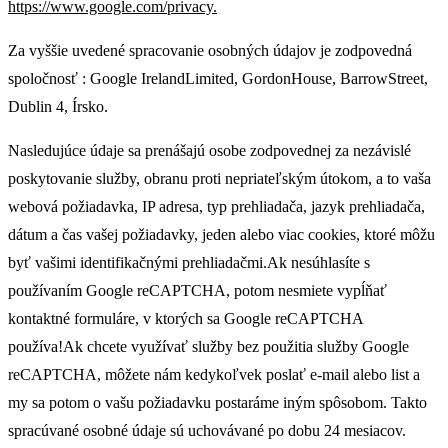
https://www.google.com/privacy.
Za vyššie uvedené spracovanie osobných údajov je zodpovedná
spoločnosť : Google IrelandLimited, GordonHouse, BarrowStreet,
Dublin 4, Írsko.
Nasledujúce údaje sa prenášajú osobe zodpovednej za nezávislé
poskytovanie služby, obranu proti nepriateľským útokom, a to vaša
webová požiadavka, IP adresa, typ prehliadača, jazyk prehliadača,
dátum a čas vašej požiadavky, jeden alebo viac cookies, ktoré môžu
byť vašimi identifikačnými prehliadačmi.Ak nesúhlasíte s
používaním Google reCAPTCHA, potom nesmiete vypĺňať
kontaktné formuláre, v ktorých sa Google reCAPTCHA
používa!Ak chcete využívať služby bez použitia služby Google
reCAPTCHA, môžete nám kedykoľvek poslať e-mail alebo list a
my sa potom o vašu požiadavku postaráme iným spôsobom. Takto
spracúvané osobné údaje sú uchovávané po dobu 24 mesiacov.