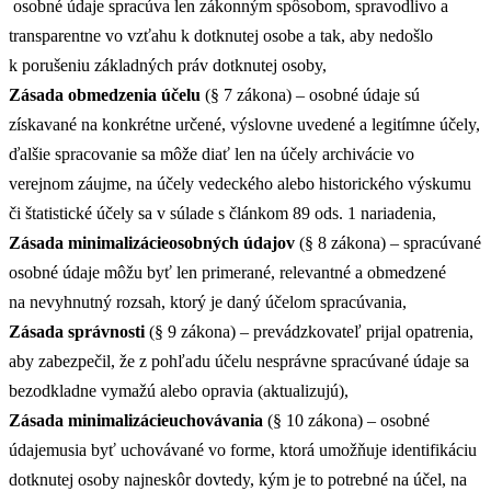
osobné údaje spracúva len zákonným spôsobom, spravodlivo a
transparentne vo vzťahu k dotknutej osobe a tak, aby nedošlo
k porušeniu základných práv dotknutej osoby,
Zásada obmedzenia účelu
(§ 7 zákona) – osobné údaje sú
získavané na konkrétne určené, výslovne uvedené a legitímne účely,
ďalšie spracovanie sa môže diať len na účely archivácie vo
verejnom záujme, na účely vedeckého alebo historického výskumu
či štatistické účely sa v súlade s článkom 89 ods. 1 nariadenia,
Zásada minimalizácieosobných údajov
(§ 8 zákona) – spracúvané
osobné údaje môžu byť len primerané, relevantné a obmedzené
na nevyhnutný rozsah, ktorý je daný účelom spracúvania,
Zásada správnosti
(§ 9 zákona) – prevádzkovateľ prijal opatrenia,
aby zabezpečil, že z pohľadu účelu nesprávne spracúvané údaje sa
bezodkladne vymažú alebo opravia (aktualizujú),
Zásada minimalizácieuchovávania
(§ 10 zákona) – osobné
údajemusia byť uchovávané vo forme, ktorá umožňuje identifikáciu
dotknutej osoby najneskôr dovtedy, kým je to potrebné na účel, na