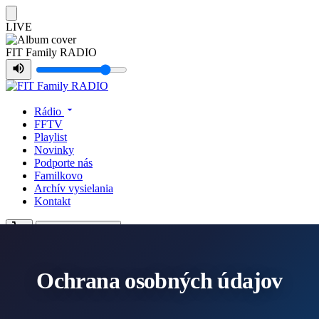
LIVE
FIT Family RADIO
Rádio
FFTV
Playlist
Novinky
Podporte nás
Familkovo
Archív vysielania
Kontakt
Počúvaj LIVE
Ochrana osobných údajov