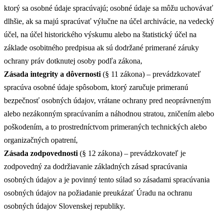
ktorý sa osobné údaje spracúvajú; osobné údaje sa môžu uchovávať
dlhšie, ak sa majú spracúvať výlučne na účel archivácie, na vedecký
účel, na účel historického výskumu alebo na štatistický účel na
základe osobitného predpisua ak sú dodržané primerané záruky
ochrany práv dotknutej osoby podľa zákona,
Zásada integrity a dôvernosti
(§ 11 zákona) – prevádzkovateľ
spracúva osobné údaje spôsobom, ktorý zaručuje primeranú
bezpečnosť osobných údajov, vrátane ochrany pred neoprávneným
alebo nezákonným spracúvaním a náhodnou stratou, zničením alebo
poškodením, a to prostredníctvom primeraných technických alebo
organizačných opatrení,
Zásada zodpovednosti
(§ 12 zákona) – prevádzkovateľ je
zodpovedný za dodržiavanie základných zásad spracúvania
osobných údajov a je povinný tento súlad so zásadami spracúvania
osobných údajov na požiadanie preukázať Úradu na ochranu
osobných údajov Slovenskej republiky.