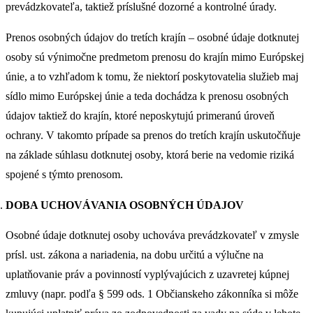
prevádzkovateľa, taktiež príslušné dozorné a kontrolné úrady.
Prenos osobných údajov do tretích krajín – osobné údaje dotknutej
osoby sú výnimočne predmetom prenosu do krajín mimo Európskej
únie, a to vzhľadom k tomu, že niektorí poskytovatelia služieb maj
sídlo mimo Európskej únie a teda dochádza k prenosu osobných
údajov taktiež do krajín, ktoré neposkytujú primeranú úroveň
ochrany. V takomto prípade sa prenos do tretích krajín uskutočňuje
na základe súhlasu dotknutej osoby, ktorá berie na vedomie riziká
spojené s týmto prenosom.
DOBA UCHOVÁVANIA OSOBNÝCH ÚDAJOV
Osobné údaje dotknutej osoby uchováva prevádzkovateľ v zmysle
prísl. ust. zákona a nariadenia, na dobu určitú a výlučne na
uplatňovanie práv a povinností vyplývajúcich z uzavretej kúpnej
zmluvy (napr. podľa § 599 ods. 1 Občianskeho zákonníka si môže