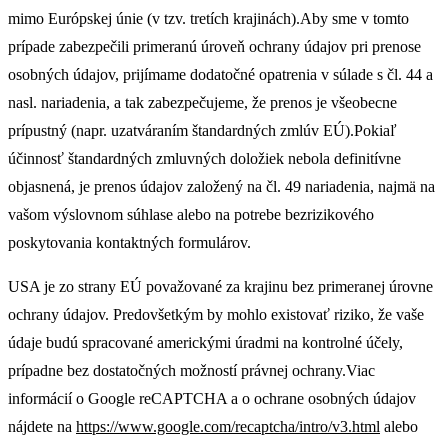
mimo Európskej únie (v tzv. tretích krajinách).Aby sme v tomto
prípade zabezpečili primeranú úroveň ochrany údajov pri prenose
osobných údajov, prijímame dodatočné opatrenia v súlade s čl. 44 a
nasl. nariadenia, a tak zabezpečujeme, že prenos je všeobecne
prípustný (napr. uzatváraním štandardných zmlúv EÚ).Pokiaľ
účinnosť štandardných zmluvných doložiek nebola definitívne
objasnená, je prenos údajov založený na čl. 49 nariadenia, najmä na
vašom výslovnom súhlase alebo na potrebe bezrizikového
poskytovania kontaktných formulárov.
USA je zo strany EÚ považované za krajinu bez primeranej úrovne
ochrany údajov. Predovšetkým by mohlo existovať riziko, že vaše
údaje budú spracované americkými úradmi na kontrolné účely,
prípadne bez dostatočných možností právnej ochrany.Viac
informácií o Google reCAPTCHA a o ochrane osobných údajov
nájdete na
https://www.google.com/recaptcha/intro/v3.html
alebo