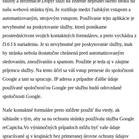
služby a informácie.Dopyt slúži na zistenie nepriateľského útoku na
našu webovú stránku tým, že rozlišuje medzi ľudským vstupom a
automatizovaným, strojovým vstupom. Používanie tejto aplikácie je
nevyhnutné na poskytovanie služby, ktorú ponúkame
prostredníctvom svojich kontaktných formulárov, a preto vychádza z
čl.6 I b nariadenia. Je to nevyhnutné pre poskytovanie služby, inak
by stránka nebola dostatočne chránená pred automatizovaným
sledovaním, zneužívaním a spamom. Použitie je teda aj v záujme
príjemcu služby. Na tento účel sa váš vstup prenesie do spoločnosti
Google a tam sa spracuje. IP adresa a prípadne ďalšie údaje
používané spoločnosťou Google pre službu budú odovzdané
spoločnosti Google.
Naše kontaktné formuláre preto môžete použiť iba vtedy, ak
súhlasíte s tým, aby sa na ochranu stránky používala služba Google
reCaptcha.Vo výnimočných prípadoch môžu byť vaše údaje
spracúvané aj v krajinách bez primeranej úrovne ochrany údajov