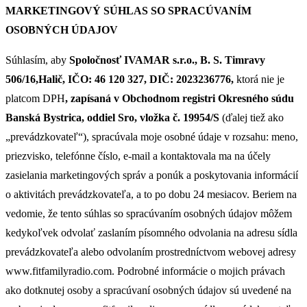
MARKETINGOVÝ SÚHLAS SO SPRACÚVANÍM
OSOBNÝCH ÚDAJOV
Súhlasím, aby
Spoločnosť IVAMAR s.r.o., B. S. Timravy
506/16,Halič, IČO: 46 120 327, DIČ: 2023236776,
ktorá nie je
platcom DPH
, zapísaná v Obchodnom registri Okresného súdu
Banská Bystrica, oddiel Sro, vložka č. 19954/S
(ďalej tiež ako
„prevádzkovateľ“), spracúvala moje osobné údaje v rozsahu: meno,
priezvisko, telefónne číslo, e-mail a kontaktovala ma na účely
zasielania marketingových správ a ponúk a poskytovania informácií
o aktivitách prevádzkovateľa, a to po dobu 24 mesiacov. Beriem na
vedomie, že tento súhlas so spracúvaním osobných údajov môžem
kedykoľvek odvolať zaslaním písomného odvolania na adresu sídla
prevádzkovateľa alebo odvolaním prostredníctvom webovej adresy
www.fitfamilyradio.com. Podrobné informácie o mojich právach
ako dotknutej osoby a spracúvaní osobných údajov sú uvedené na