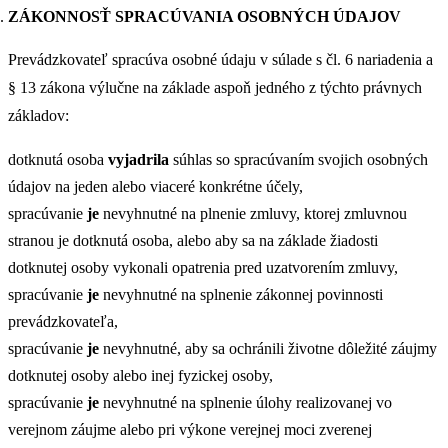
ZÁKONNOSŤ SPRACÚVANIA OSOBNÝCH ÚDAJOV
Prevádzkovateľ spracúva osobné údaju v súlade s čl. 6 nariadenia a
§ 13 zákona výlučne na základe aspoň jedného z týchto právnych
základov:
dotknutá osoba
vyjadrila
súhlas so spracúvaním svojich osobných
údajov na jeden alebo viaceré konkrétne účely,
spracúvanie
je
nevyhnutné na plnenie zmluvy, ktorej zmluvnou
stranou je dotknutá osoba, alebo aby sa na základe žiadosti
dotknutej osoby vykonali opatrenia pred uzatvorením zmluvy,
spracúvanie
je
nevyhnutné na splnenie zákonnej povinnosti
prevádzkovateľa,
spracúvanie
je
nevyhnutné, aby sa ochránili životne dôležité záujmy
dotknutej osoby alebo inej fyzickej osoby,
spracúvanie
je
nevyhnutné na splnenie úlohy realizovanej vo
verejnom záujme alebo pri výkone verejnej moci zverenej