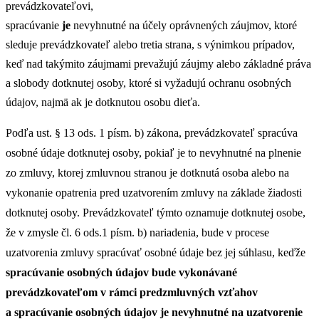
prevádzkovateľovi,
spracúvanie
je
nevyhnutné na účely oprávnených záujmov, ktoré
sleduje prevádzkovateľ alebo tretia strana, s výnimkou prípadov,
keď nad takýmito záujmami prevažujú záujmy alebo základné práva
a slobody dotknutej osoby, ktoré si vyžadujú ochranu osobných
údajov, najmä ak je dotknutou osobu dieťa.
Podľa ust. § 13 ods. 1 písm. b) zákona, prevádzkovateľ spracúva
osobné údaje dotknutej osoby, pokiaľ je to nevyhnutné na plnenie
zo zmluvy, ktorej zmluvnou stranou je dotknutá osoba alebo na
vykonanie opatrenia pred uzatvorením zmluvy na základe žiadosti
dotknutej osoby. Prevádzkovateľ týmto oznamuje dotknutej osobe,
že v zmysle čl. 6 ods.1 písm. b) nariadenia, bude v procese
uzatvorenia zmluvy spracúvať osobné údaje bez jej súhlasu, keďže
spracúvanie osobných údajov bude vykonávané
prevádzkovateľom v rámci predzmluvných vzťahov
a spracúvanie osobných údajov je nevyhnutné na uzatvorenie