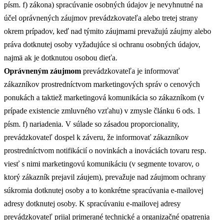
písm. f) zákona) spracúvanie osobných údajov je nevyhnutné na
účel oprávnených záujmov prevádzkovateľa alebo tretej strany
okrem prípadov, keď nad týmito záujmami prevažujú záujmy alebo
práva dotknutej osoby vyžadujúce si ochranu osobných údajov,
najmä ak je dotknutou osobou dieťa.
Oprávneným záujmom
prevádzkovateľa je informovať
zákazníkov prostredníctvom marketingových správ o cenových
ponukách a taktiež marketingová komunikácia so zákazníkom (v
prípade existencie zmluvného vzťahu) v zmysle článku 6 ods. 1
písm. f) nariadenia. V súlade so zásadou proporcionality,
prevádzkovateľ dospel k záveru, že informovať zákazníkov
prostredníctvom notifikácií o novinkách a inováciách tovaru resp.
viesť s nimi marketingovú komunikáciu (v segmente tovarov, o
ktorý zákazník prejavil záujem), prevažuje nad záujmom ochrany
súkromia dotknutej osoby a to konkrétne spracúvania e-mailovej
adresy dotknutej osoby. K spracúvaniu e-mailovej adresy
prevádzkovateľ prijal primerané technické a organizačné opatrenia