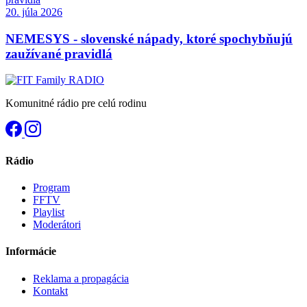
20. júla 2026
NEMESYS - slovenské nápady, ktoré spochybňujú
zaužívané pravidlá
Komunitné rádio pre celú rodinu
Rádio
Program
FFTV
Playlist
Moderátori
Informácie
Reklama a propagácia
Kontakt