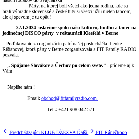
našich rodákov do Švajčiarska
Párty, na ktorej boli všetci ako jedna rodina, kde sa
hrali výhradne slovenské a české hity si všetci užili nielen tancom,
ale aj spevom je tu opäť!
27.1.2024 oslávime spolu našu kultúru, hudbu a tanec na
jedinečnej DISCO párty v reštaurácii Kleefeld v Berne
Poďakovanie za organizáciu patrí našej poslucháčke Lenke
Rišianovej, ktorá párty v Berne zorganizovala a FIT Family RADIO
pozvala.
,,
Spájame Slovákov a Čechov po celom svete.”
- prídeme aj k
Vám .
Napíšte nám !
Email:
obchod@fitfamilyradio.com
Tel .: +421 908 042 571
Predchádzajúci
KLUB DŽEZVA
Ďalší
FIT Ránečkooo