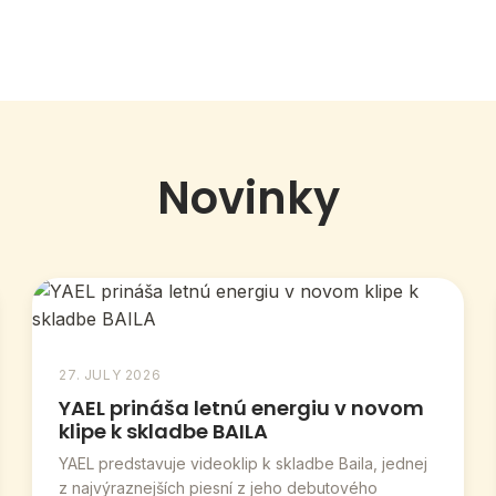
Novinky
27. JULY 2026
YAEL prináša letnú energiu v novom
klipe k skladbe BAILA
YAEL predstavuje videoklip k skladbe Baila, jednej
z najvýraznejších piesní z jeho debutového