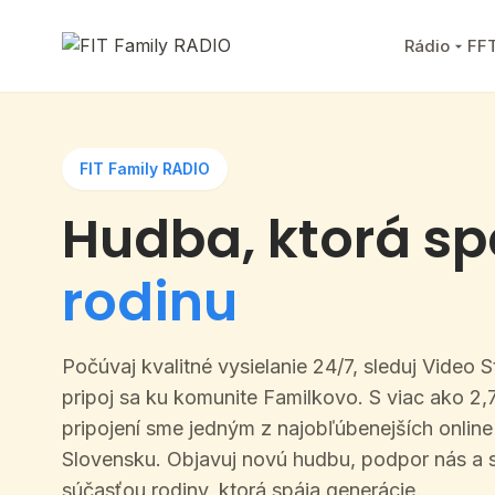
Rádio
FF
FIT Family RADIO
Hudba, ktorá s
rodinu
Počúvaj kvalitné vysielanie 24/7, sleduj Video 
pripoj sa ku komunite Familkovo. S viac ako 2,7
pripojení sme jedným z najobľúbenejších online 
Slovensku. Objavuj novú hudbu, podpor nás a 
súčasťou rodiny, ktorá spája generácie.