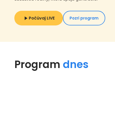
Počúvaj LIVE
Pozri program
Program
dnes