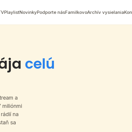
TV
Playlist
Novinky
Podporte nás
Familkovo
Archív vysielania
Kon
pája
celú
Stream a
 miliónmi
rádií na
staň sa