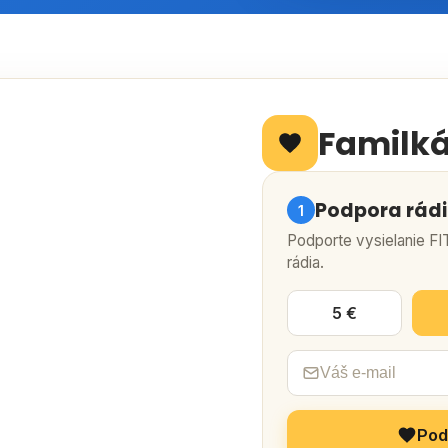
Familk
Podpora rád
1
Podporte vysielanie F
rádia.
5 €
Pod