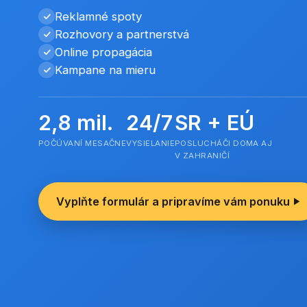
Reklamné spoty
Rozhovory a partnerstvá
Online propagácia
Kampane na mieru
2,8 mil.
24/7
SR + EÚ
POČÚVANÍ MESAČNE
VYSIELANIE
POSLUCHÁČI DOMA AJ
V ZAHRANIČÍ
Vyplňte formulár a pripravíme vám ponuku