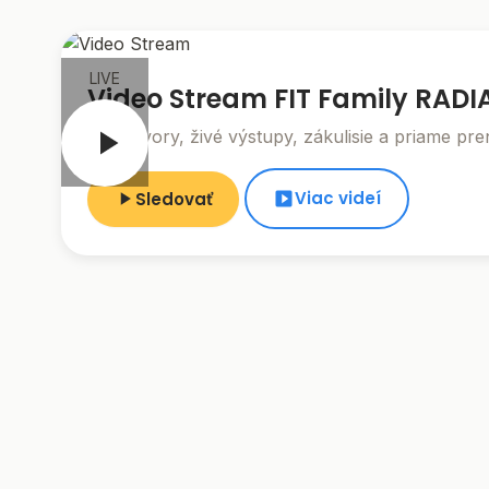
LIVE
Video Stream FIT Family RADI
Rozhovory, živé výstupy, zákulisie a priame pre
Viac videí
Sledovať