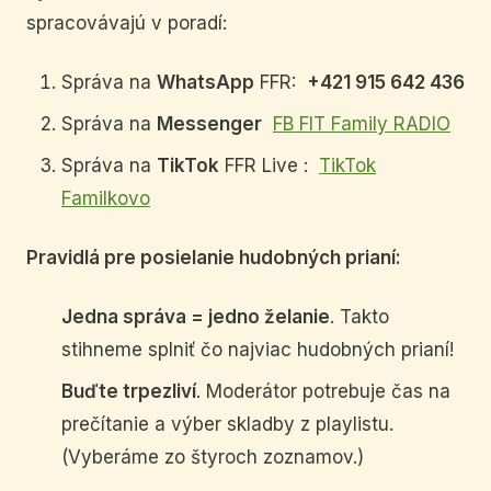
spracovávajú v poradí:
Správa na
WhatsApp
FFR:
+421 915 642 436
Správa na
Messenger
FB FIT Family RADIO
Správa na
TikTok
FFR Live :
TikTok
Familkovo
Pravidlá pre posielanie hudobných prianí:
Jedna správa = jedno želanie
. Takto
stihneme splniť čo najviac hudobných prianí!
Buďte trpezliví
. Moderátor potrebuje čas na
prečítanie a výber skladby z playlistu.
(Vyberáme zo štyroch zoznamov.)