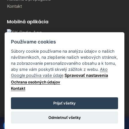
Kontakt
Mobilná aplikácia
Používame cookies
Google Play
Súbory cookie používame na analýzu údajov o našich
návštevníkoch, na zlepšenie našich webových stránok,
App Store
na zobrazovanie personalizovaného obsahu a k tomu,
aby sme vám poskytli skvelý zážitok z webu.
Ako
Google používa vaše údaje
Spravovať nastavenia
Ochrana osobných údajov
Kontakt
© 2026 FIT Family RADIO. Vsetky prava vyhradene.
Pravidlá podpory
Pravidlá darovačky
Ochrana súkromia
Cookies
Prijať všetky
Odmietnuť všetky
FIT Family RADIO