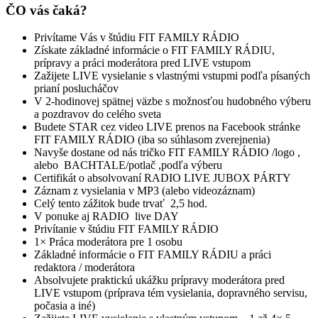
ČO vás čaká?
Privítame Vás v štúdiu FIT FAMILY RÁDIO
Získate základné informácie o FIT FAMILY RÁDIU,
prípravy a práci moderátora pred LIVE vstupom
Zažijete LIVE vysielanie s vlastnými vstupmi podľa písaných
prianí poslucháčov
V 2-hodinovej spätnej väzbe s možnosťou hudobného výberu
a pozdravov do celého sveta
Budete STAR cez video LIVE prenos na Facebook stránke
FIT FAMILY RÁDIO (iba so súhlasom zverejnenia)
Navyše dostane od nás tričko FIT FAMILY RÁDIO /logo ,
alebo BACHTALE/potlač ,podľa výberu
Certifikát o absolvovaní RADIO LIVE JUBOX PÁRTY
Záznam z vysielania v MP3 (alebo videozáznam)
Celý tento zážitok bude trvať 2,5 hod.
V ponuke aj RADIO live DAY
Privítanie v štúdiu FIT FAMILY RÁDIO
1× Práca moderátora pre 1 osobu
Základné informácie o FIT FAMILY RÁDIU a práci
redaktora / moderátora
Absolvujete praktickú ukážku prípravy moderátora pred
LIVE vstupom (príprava tém vysielania, dopravného servisu,
počasia a iné)