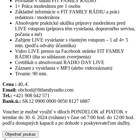
Privítanie v štúdiu FIT FAMILY RÁDIO
1× Práca moderátora pre 1 osobu
Základné informácie o FIT FAMILY RÁDIU a práci
redaktora / moderátora
Absolvujete praktickú ukážku prípravy moderátora pred
LIVE vstupom (príprava tém vysielania, dopravného servisu,
počasia a iné)
Zažijete LIVE vysielanie s vlastným vstupom – 1 až 4× 5
min. (podľa odvahy účastníka)
Video LIVE prenos na Facebook stránke FIT FAMILY
RÁDIO (iba so súhlasom zverejnenia)
Certifikát o absolvovaní RADIO DAY LIVE
Záznam z vysielania v MP3 (alebo videozáznam)
Trvanie: 90 min.
Cena :
40,-€
Email:
obchod@fitfamilyradio.com
Tel.:
+421 908 042 571
Bank.ú.:
SK12 0900 0000 0050 8127 6887
Voucher je možné využiť v dňoch PONDELOK až PIATOK v
termíne do 30. 6. 2024 (vrátane) v čase od 7:00 hod. do 12:00 hod.
podľa dostupných kapacít a po dohode s poskytovateľom služby.
Objednať poukaz