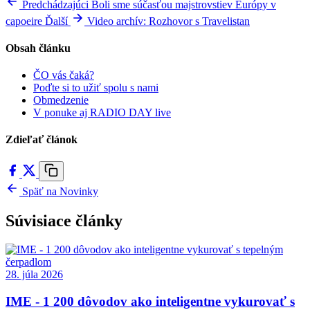
Predchádzajúci
Boli sme súčasťou majstrovstiev Európy v
capoeire
Ďalší
Video archív: Rozhovor s Travelistan
Obsah článku
ČO vás čaká?
Poďte si to užiť spolu s nami
Obmedzenie
V ponuke aj RADIO DAY live
Zdieľať článok
Späť na Novinky
Súvisiace články
28. júla 2026
IME - 1 200 dôvodov ako inteligentne vykurovať s