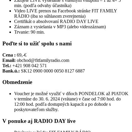
Zažijete LIVE vysielanie s vlastným vstupom – 1 až 4× 5
min. (podľa odvahy účastníka)
Video LIVE prenos na Facebook stránke FIT FAMILY
RÁDIO (iba so súhlasom zverejnenia)
Certifikát o absolvovaní RADIO DAY LIVE
Záznam z vysielania v MP3 (alebo videozáznam)
Trvanie: 90 min.
Poďte si to užiť spolu s nami
Cena :
69,-€
Email:
obchod@fitfamilyradio.com
Tel.:
+421 908 042 571
Bank.ú.:
SK12 0900 0000 0050 8127 6887
Obmedzenie
Voucher je možné využiť v dňoch PONDELOK až PIATOK
v termíne do 30. 6. 2024 (vrátane) v čase od 7:00 hod. do
12:00 hod. podľa dostupných kapacít a po dohode s
poskytovateľom služby.
V ponuke aj RADIO DAY live